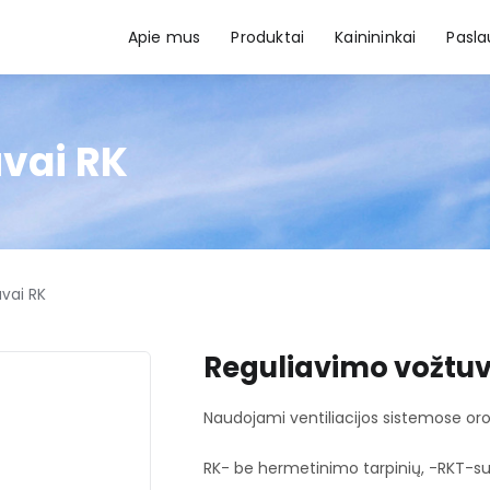
Apie mus
Produktai
Kainininkai
Pasl
vai RK
vai RK
Reguliavimo vožtuv
Naudojami ventiliacijos sistemose oro
RK- be hermetinimo tarpinių, -RKT-s