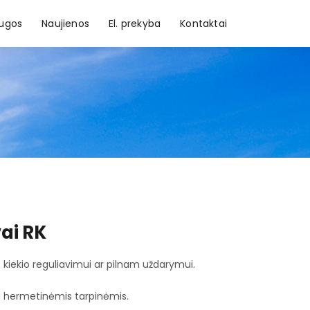
augos
Naujienos
El. prekyba
Kontaktai
ai RK
 kiekio reguliavimui ar pilnam uždarymui.
u hermetinėmis tarpinėmis.