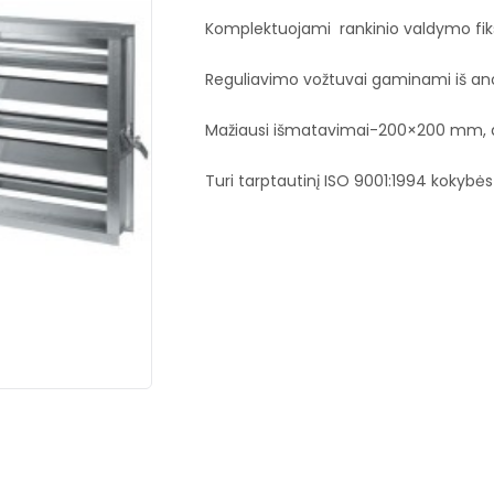
Komplektuojami rankinio valdymo fiks
Reguliavimo vožtuvai gaminami iš ano
Mažiausi išmatavimai-200×200 mm, 
Turi tarptautinį ISO 9001:1994 kokybės 