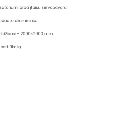
atoriumi arba įtaisu servopavarai.
duoto aliumininio.
didžiausi – 2000×2000 mm.
sertifikatą.